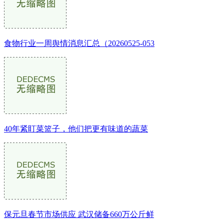
食物行业一周舆情消息汇总（20260525-053
40年紧盯菜篮子，他们把更有味道的蔬菜
保元旦春节市场供应 武汉储备660万公斤鲜