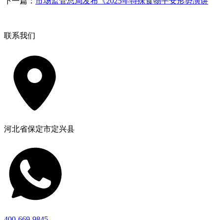
下一篇：
市场监管总局发布《2025年特殊食物平安形势演讲
联系我们
河北省保定市定兴县
400-669-9845