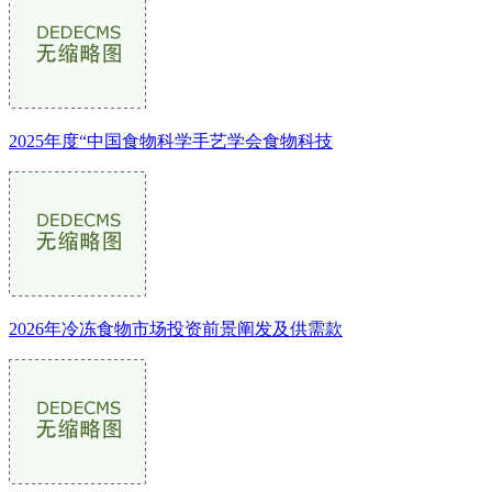
2025年度“中国食物科学手艺学会食物科技
2026年冷冻食物市场投资前景阐发及供需款