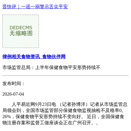
晋快评｜一谣一祸警示舌尖平安
律例相关食物资讯_食物伙伴网
市场监管总局：上半年保健食物平安形势持续不
发布时间：
2026-07-04
人平易近网9月23日电 （记者孙博洋）记者从市场监管总
局领会到，全国市场监管部分保健食物监视抽检不及格率0。
26%，保健食物平安形势持续不变向好。 近日，全国保健食
物注册存案和监督工做座谈会正在广州召开。。