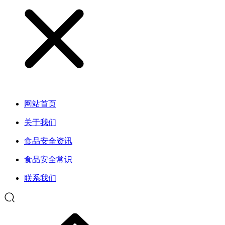
网站首页
关于我们
食品安全资讯
食品安全常识
联系我们