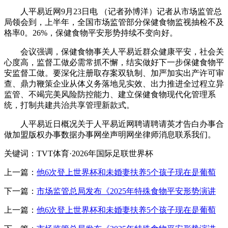
人平易近网9月23日电 （记者孙博洋）记者从市场监管总
局领会到，上半年，全国市场监管部分保健食物监视抽检不及
格率0。26%，保健食物平安形势持续不变向好。
会议强调，保健食物事关人平易近群众健康平安，社会关
心度高，监督工做必需常抓不懈，结实做好下一步保健食物平
安监督工做。要深化注册取存案双轨制、加严加实出产许可审
查、鼎力鞭策企业从体义务落地见实效、出力推进全过程立异
监管、不竭完美风险防控能力、建立保健食物现代化管理系
统，打制共建共治共享管理新款式。
人平易近日概况关于人平易近网聘请聘请英才告白办事合
做加盟版权办事数据办事网坐声明网坐律师消息联系我们。
关键词：TVT体育·2026年国际足联世界杯
上一篇：
他6次登上世界杯和未婚妻扶养5个孩子现在是葡萄
下一篇：
市场监管总局发布《2025年特殊食物平安形势演讲
上一篇：
他6次登上世界杯和未婚妻扶养5个孩子现在是葡萄