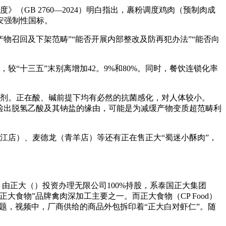
（GB 2760—2024）明白指出，裹粉调度鸡肉（预制肉成
安强制性国标。
召回及下架范畴”“能否开展内部整改及防再犯办法”“能否向
较“十三五”末别离增加42。9%和80%。同时，餐饮连锁化率
剂。正在酸、碱前提下均有必然的抗菌感化，对人体较小。
品中检出脱氢乙酸及其钠盐的缘由，可能是为减缓产物变质超范畴利
江店）、麦德龙（青羊店）等还有正在售正大“蜀迷小酥肉”，
由正大（）投资办理无限公司100%持股，系泰国正大集团
大食物”品牌禽肉深加工主要之一。而正大食物（CP Food）
问题，视频中，厂商供给的商品外包拆印着“正大白对虾仁”。随