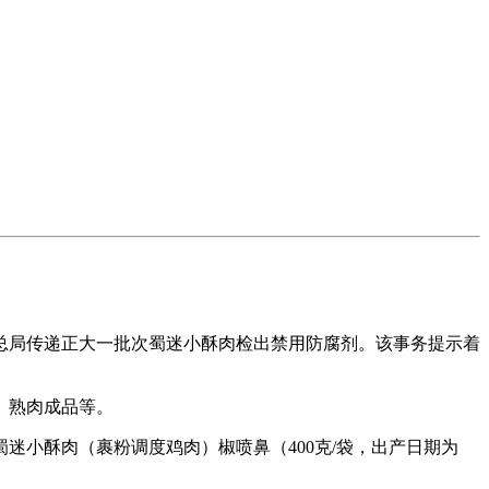
总局传递正大一批次蜀迷小酥肉检出禁用防腐剂。该事务提示着
、熟肉成品等。
小酥肉（裹粉调度鸡肉）椒喷鼻（400克/袋，出产日期为