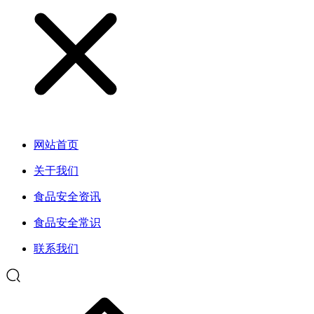
网站首页
关于我们
食品安全资讯
食品安全常识
联系我们