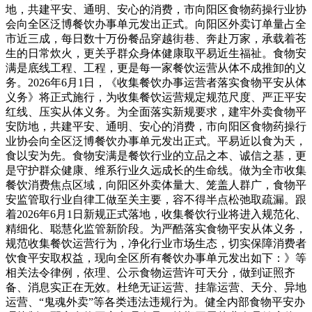
地，共建平安、通明、安心的消费，市向阳区食物药操行业协
会向全区泛博餐饮办事单元发出正式。向阳区外卖订单量占全
市近三成，每日数十万份餐品穿越街巷、奔赴万家，承载着苍
生的日常炊火，更关乎群众身体健康取平易近生福祉。食物安
满是底线工程、工程，更是每一家餐饮运营从体不成推卸的义
务。2026年6月1日，《收集餐饮办事运营者落实食物平安从体
义务》将正式施行，为收集餐饮运营规定规范尺度、严正平安
红线、压实从体义务。为全面落实新规要求，建牢外卖食物平
安防地，共建平安、通明、安心的消费，市向阳区食物药操行
业协会向全区泛博餐饮办事单元发出正式。平易近以食为天，
食以安为先。食物安满是餐饮行业的立品之本、诚信之基，更
是守护群众健康、维系行业久远成长的生命线。做为全市收集
餐饮消费焦点区域，向阳区外卖体量大、笼盖人群广，食物平
安监管取行业自律工做至关主要，容不得半点松弛取疏漏。跟
着2026年6月1日新规正式落地，收集餐饮行业将进入规范化、
精细化、聪慧化监管新阶段。为严酷落实食物平安从体义务，
规范收集餐饮运营行为，净化行业市场生态，切实保障消费者
饮食平安取权益，现向全区所有餐饮办事单元发出如下：》等
相关法令律例，依理、公示食物运营许可天分，做到证照齐
备、消息实正在无效。杜绝无证运营、挂靠运营、天分、异地
运营、“鬼魂外卖”等各类违法违规行为。健全内部食物平安办