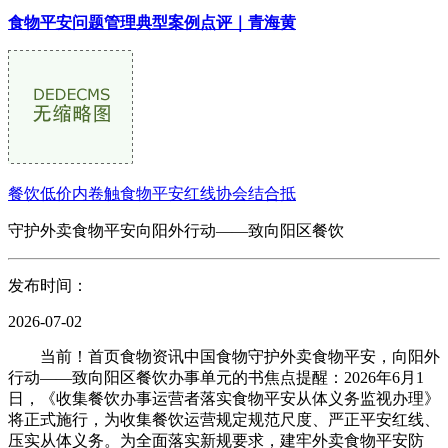
食物平安问题管理典型案例点评｜青海黄
餐饮低价内卷触食物平安红线协会结合抵
守护外卖食物平安向阳外行动——致向阳区餐饮
发布时间：
2026-07-02
当前！首页食物资讯中国食物守护外卖食物平安，向阳外
行动——致向阳区餐饮办事单元的书焦点提醒：2026年6月1
日，《收集餐饮办事运营者落实食物平安从体义务监视办理》
将正式施行，为收集餐饮运营规定规范尺度、严正平安红线、
压实从体义务。为全面落实新规要求，建牢外卖食物平安防