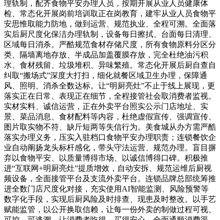
理轨制，配齐食物平安办理人员，按期开展从业人员健康体
检、常态化开展岗前培训取正在岗教育，建牢从业人员食物平
安思惟取能力防地，做到运营、规范执业、全程可溯。全面落
实后厨尺度化保洁办理轨制，设备每日擦拭、台面每日清理、
区域每日消杀。严酷规范食材存储尺度，所有食物原料分区分
类、隔墙离地存放、半成品加盖覆膜存放，完全杜绝油污积
水、食材残留、垃圾堆积、异味繁殖。常态化开展后厨自查自
纠取“搬场式”深度大打扫，细化就餐区域卫生办理，保障通
风、照明、消杀全数达标。让“明厨亮灶”不止于线上展现，更
落实正在日常、表现正在细节，全程接管社会取消费者监视。
实材实料、诚信运营，正在外卖平台照实公示门店地址、实
景、菜品消息、食材配料等内容，杜绝虚假宣传、强调宣传、
图片取实物不符、缺斤短两等失信行为。美食城从办方需严酷
落实办理义务，压实入驻档口食物平安办理职责；连锁餐饮企
业自动阐扬龙头标杆感化，带头守法运营、规范办理。盲目摒
弃以食物平安、以质量博得市场、以诚信博得口碑。积极推
进“互联网+明厨亮灶”提质增效，自动安拆、规范运维后厨视
频设备，全面接管平台及支流外卖平台。连锁品牌总部统筹推
进全数门店尺度化对接，充实使用AI智能监测、风险预警等
数字化手段，实现后厨风险及时排查、现患及时整改。以手艺
赋能监管，以公开换取信赖，让每一份外卖的制做过程可视、
可控、可逃溯，让消费者吃得、买得安心。全面通顺消费渠