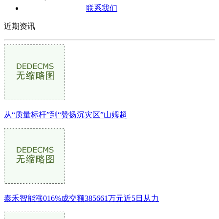
联系我们
近期资讯
从“质量标杆”到“赞扬沉灾区”山姆超
泰禾智能涨016%成交额385661万元近5日从力