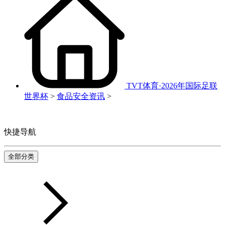
TVT体育·2026年国际足联
世界杯
>
食品安全资讯
>
快捷导航
全部分类