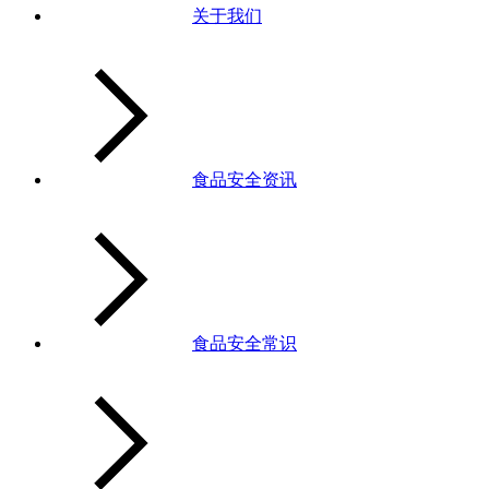
关于我们
食品安全资讯
食品安全常识