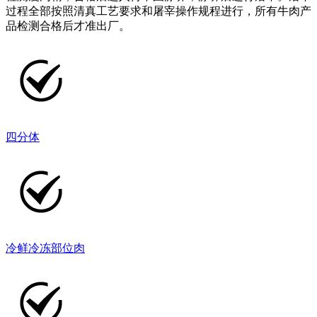
过程全部按照清真工艺要求和屠宰操作规程进行，所有牛肉产
品检测合格后才准出厂。
四分体
冷鲜冷冻部位肉