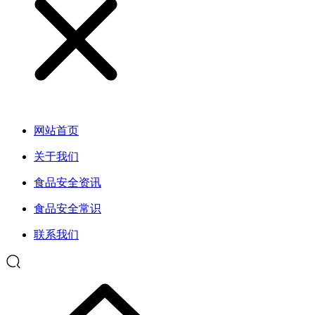
网站首页
关于我们
食品安全资讯
食品安全常识
联系我们