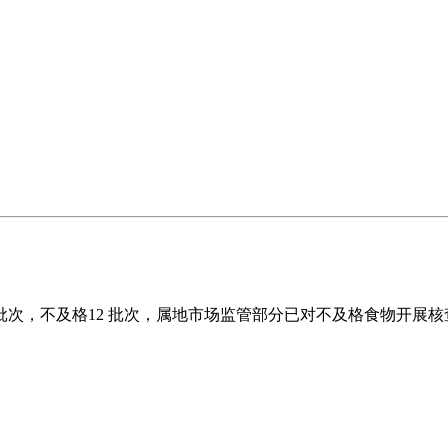
批次，不及格12 批次，属地市场监管部分已对不及格食物开展核