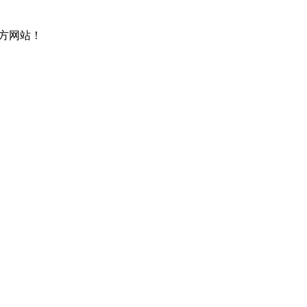
官方网站！