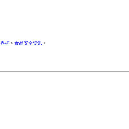
世界杯
>
食品安全资讯
>