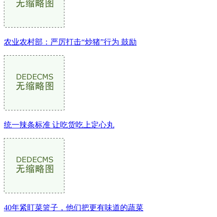
农业农村部：严厉打击“炒猪”行为 鼓励
统一辣条标准 让吃货吃上定心丸
40年紧盯菜篮子，他们把更有味道的蔬菜