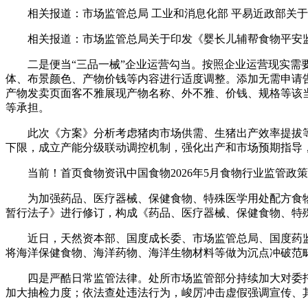
相关报道：市场监管总局 工业和消息化部 平易近政部关于印
相关报道：市场监管总局关于印发《婴长儿辅帮食物平安监管“
二是便当“三品一械”企业运营勾当。按照企业运营现实需要
体、布景颜色、产物价钱等内容进行适度调整。添加无需申请
产物发卖页面客不雅展现产物名称、外不雅、价钱、规格等该
等承担。
此次《方案》分析考虑猪肉市场供需、生猪出产效率提拔等要
下限，成立产能分级联动调控机制，强化出产和市场预期指导
当前！首页食物资讯中国食物2026年5月食物行业监管政
为加强药品、医疗器械、保健食物、特殊医学用处配方食物（
暂行法子》进行修订，构成《药品、医疗器械、保健食物、特殊
近日，天然资本部、国度成长委、市场监管总局、国度药监
将海洋保健食物、海洋药物、海洋生物材料等做为沉点冲破范
四是严酷日常监管法律。处所市场监管部分持续加大对委托
加大抽检力度；依法查处违法行为，峻厉冲击虚假强调宣传、