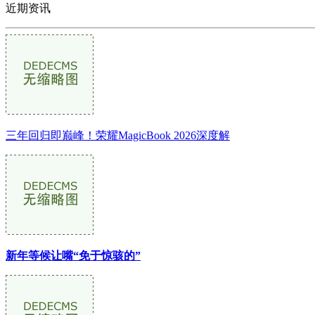
近期资讯
三年回归即巅峰！荣耀MagicBook 2026深度解
新年等候让嘴“免于惊骇的”