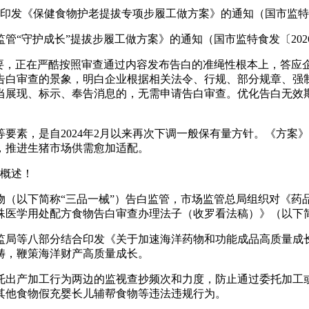
发《保健食物护老提拔专项步履工做方案》的通知（国市监特食发
守护成长”提拔步履工做方案》的通知（国市监特食发〔2026
，正在严酷按照审查通过内容发布告白的准绳性根本上，答应
告白审查的景象，明白企业根据相关法令、行规、部分规章、强
当展现、标示、奉告消息的，无需申请告白审查。优化告白无效
素，是自2024年2月以来再次下调一般保有量方针。《方案
，推进生猪市场供需愈加适配。
策概述！
以下简称“三品一械”）告白监管，市场监管总局组织对《药
医学用处配方食物告白审查办理法子（收罗看法稿）》（以下简
局等八部分结合印发《关于加速海洋药物和功能成品高质量成长
畴，鞭策海洋财产高质量成长。
出产加工行为两边的监视查抄频次和力度，防止通过委托加工或
其他食物假充婴长儿辅帮食物等违法违规行为。