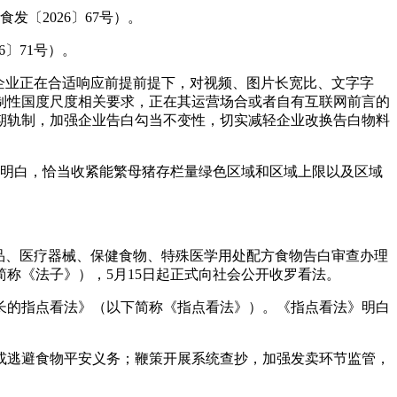
〔2026〕67号）。
〕71号）。
企业正在合适响应前提前提下，对视频、图片长宽比、文字字
制性国度尺度相关要求，正在其运营场合或者自有互联网前言的
期轨制，加强企业告白勾当不变性，切实减轻企业改换告白物料
》明白，恰当收紧能繁母猪存栏量绿色区域和区域上限以及区域
品、医疗器械、保健食物、特殊医学用处配方食物告白审查办理
称《法子》），5月15日起正式向社会公开收罗看法。
的指点看法》（以下简称《指点看法》）。《指点看法》明白
逃避食物平安义务；鞭策开展系统查抄，加强发卖环节监管，