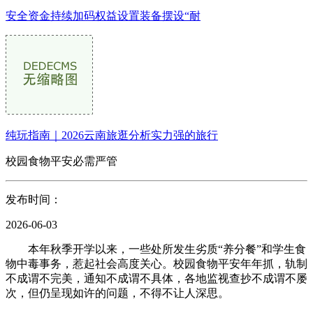
安全资金持续加码权益设置装备摆设“耐
纯玩指南｜2026云南旅逛分析实力强的旅行
校园食物平安必需严管
发布时间：
2026-06-03
本年秋季开学以来，一些处所发生劣质“养分餐”和学生食
物中毒事务，惹起社会高度关心。校园食物平安年年抓，轨制
不成谓不完美，通知不成谓不具体，各地监视查抄不成谓不屡
次，但仍呈现如许的问题，不得不让人深思。