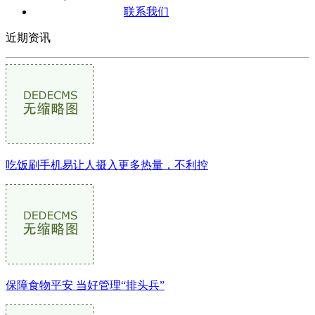
联系我们
近期资讯
吃饭刷手机易让人摄入更多热量，不利控
保障食物平安 当好管理“排头兵”