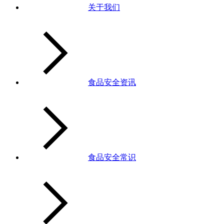
关于我们
食品安全资讯
食品安全常识