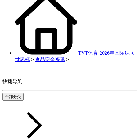
TVT体育·2026年国际足联
世界杯
>
食品安全资讯
>
快捷导航
全部分类