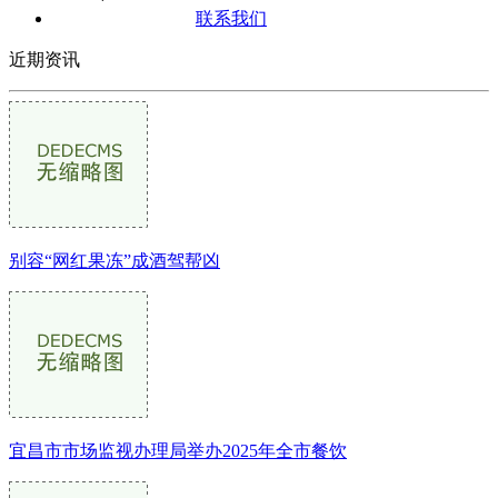
联系我们
近期资讯
别容“网红果冻”成酒驾帮凶
宜昌市市场监视办理局举办2025年全市餐饮