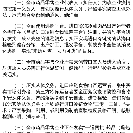
（一）全市药品零售企业代表人（担任人）为该企业疫情
防控第一义务人，要切实履行从体义务，严酷落实防控工做办
法，运营场合要做到勤通风、勤消毒。
（三）全面使用逃溯平台。进口冷冻冷藏肉品出产运营者
必需正在《吕梁进口冷链食物逃溯平台》注册，并通过平台进
行发卖，成立完整的逃溯消息，实正实现进口冷链食物从海口
检验到储存分销、出产加工、批发零售、餐饮办事全链条消息
化逃溯，实现“来历可查、去向可逃”的目标。
（二）全市药品零售企业严禁未佩带口罩人员进入药店，
对进店人员必需进行体温监测、健康码、行程码检验并成立相
关记实。
（一）压实从体义务。进口冷链食物出产运营者、集中买
卖市场创办者、第三方冷库运营者要全面落实疫情防控和食物
平安从体义务。严酷落实食物平安自查、进货检验、进销货台
账记实等从体义务；严酷施行进口冷链食物“三专、三证、”要
求；严禁采购、利用、或利用伪制的查验检疫及格证明、核酸
检测证明、消毒证明。
（三）全市药品零售企业正在发卖“一退两抗”药品（退热