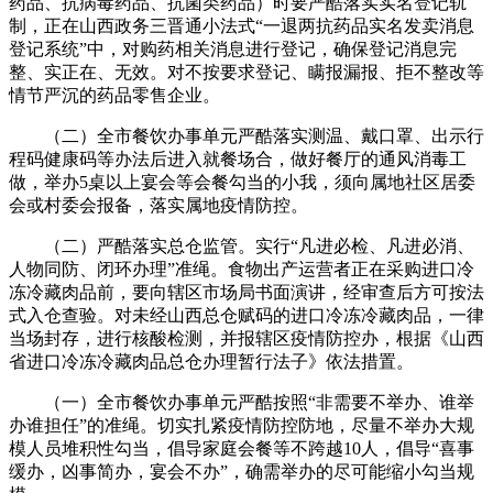
药品、抗病毒药品、抗菌类药品）时要严酷落实实名登记轨
制，正在山西政务三晋通小法式“一退两抗药品实名发卖消息
登记系统”中，对购药相关消息进行登记，确保登记消息完
整、实正在、无效。对不按要求登记、瞒报漏报、拒不整改等
情节严沉的药品零售企业。
（二）全市餐饮办事单元严酷落实测温、戴口罩、出示行
程码健康码等办法后进入就餐场合，做好餐厅的通风消毒工
做，举办5桌以上宴会等会餐勾当的小我，须向属地社区居委
会或村委会报备，落实属地疫情防控。
（二）严酷落实总仓监管。实行“凡进必检、凡进必消、
人物同防、闭环办理”准绳。食物出产运营者正在采购进口冷
冻冷藏肉品前，要向辖区市场局书面演讲，经审查后方可按法
式入仓查验。对未经山西总仓赋码的进口冷冻冷藏肉品，一律
当场封存，进行核酸检测，并报辖区疫情防控办，根据《山西
省进口冷冻冷藏肉品总仓办理暂行法子》依法措置。
（一）全市餐饮办事单元严酷按照“非需要不举办、谁举
办谁担任”的准绳。切实扎紧疫情防控防地，尽量不举办大规
模人员堆积性勾当，倡导家庭会餐等不跨越10人，倡导“喜事
缓办，凶事简办，宴会不办”，确需举办的尽可能缩小勾当规