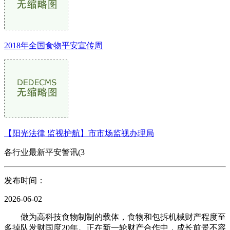
2018年全国食物平安宣传周
【阳光法律 监视护航】市市场监视办理局
各行业最新平安警讯(3
发布时间：
2026-06-02
做为高科技食物制制的载体，食物和包拆机械财产程度至
多掉队发财国度20年。正在新一轮财产合作中，成长前景不容