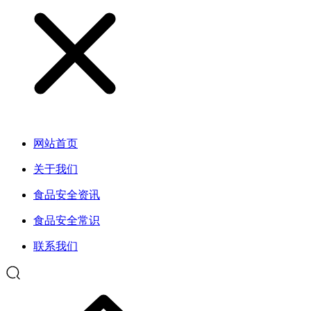
网站首页
关于我们
食品安全资讯
食品安全常识
联系我们