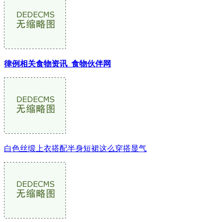
律例相关食物资讯_食物伙伴网
白色丝缎上衣搭配半身短裙这么穿搭显气