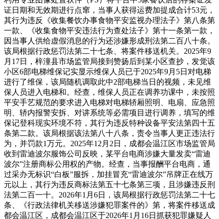
证日期和无效期进行点窜，当事人获得运费加提成合计53元，
其行为违反《收集餐饮办事食物平安监视办理法子》第八条第
一款、《收集食物平安违法行为查处法子》第十一条第一款，
因当事人供给虚假消息的行为还涉嫌形成刑法第二百八十条。
该局根据行政惩罚法第二十七条、将案件移送机关。2025年9
月17日，梓潼县市场监管局接到赞扬后到某小区查抄，发觉该
小区6部电梯维保记实显示维保人员已于2025年9月5日对电梯
进行了维保，该局随机调取此中2部电梯当日的视频，未见维
保人员进入电梯和。经查，维保人员正在调养功课中，未按照
平安手艺规范的要求进入电梯对电梯轿厢照明、电扇、应急照
明、轿内报警安拆、对讲系统等必需项目进行调养，填写的维
保记登科现实环境不符，其行为违反特种设备平安法第四十五
条第二款。该局根据该法第八十八条，责令当事人更正违法行
为，并罚款1万元。2025年12月2日，成都会温江区市场监管局
收到雷迪波尔服饰公司反映，某平台电商涉嫌大量发卖“雷迪
波尔”注册商标公用权的产物。经查，当事报酬平台电商，通
过采办无标识“白板”服拆，加挂冒充“雷迪波尔”吊牌正在线万
元以上，其行为违反商标法第五十七条第三项，且涉嫌违反刑
法第二百一十。2026年1月6日，该局根据行政惩罚法第二十七
条、《行政法律机关移送涉嫌犯罪案件的》第，将案件移送成
都会温江区，成都会温江区于2026年1月16日抓获犯罪嫌疑人