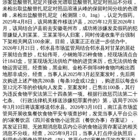
涉案盐酸替扎尼定片接收光谱取盐酸替扎尼定对照品不分歧，
未检出取盐酸替扎尼定对照品溶液从峰的保留时间分歧的色谱
峰，未检出盐酸替扎尼定（检测限：0。1ng），认定为假药。
2025年4月8日，该局将案件移送泸县，2025年12月至2026年1
月，该局结合泸县前去安徽亳州市，成功将涉嫌发卖假药的犯
罪嫌疑人刘某某、王某某等6人归案，同时传递收集平台强制
下架相关网店100余家。目前，该案正正在进一步侦办中。
2026年1月21日，邻水县市场监管局结合邻水县对甘某的居处
开展结合查抄，红钻伟哥、小钢炮等25种食物，经现场清点合
计1843盒，甘某现场无法供给产物的进货来历，也无法供给食
物运营证照。经查验，黑金刚、金枪不倒等8种食物均检出西
地那非成分。经查，当事人从2025年3月起至案发时，先后两
次购进上述产物共280条（每条10盒或12盒），购进后以每盒6
至12元不等的价钱向人发卖，至案发时，已售出100条，其行
为违反食物平安法第三十四条第一项。根据行政惩罚法第二十
七条、《行政法律机关移送涉嫌犯罪案件的》第，该局于2026
年3月10日将该案移送邻水县。2026年3月10日，南江县市场监
管局开展收集餐饮食物平安专项查抄时，发觉当事人平台公示
的5家餐饮店《四川省食物小运营店（餐饮办事）存案证》，
其发证日期、无效期消息取店内公示的食物运营存案证的相关
消息不分歧。经查，2025年9月2日，当事人打点停业执照后，
利用专业图像处置软件（PS）将平台中5家餐饮店的存案证发