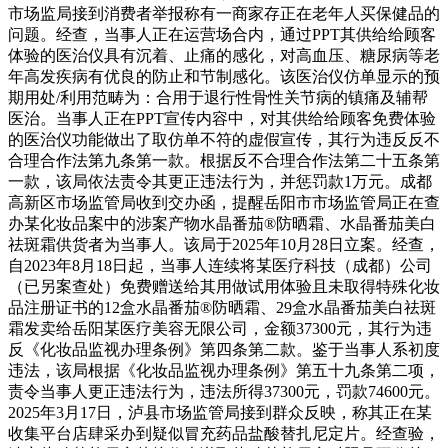
市场监局接到消费者举报称有一商家存正在老年人买保健品的
问题。经查，当事人正在运营场合内，通过PPT其供给给顾客
体验的医治仪具有沉着、止痛的感化，对高血压、糖尿病等老
年高发疾病有优良的防止和节制感化。该医治仪仿单显示的预
期用处/利用范畴为：合用于退行性骨性关节病的镇痛及辅帮
医治。当事人正在PPT宣传内容中，对其供给给顾客免费体验
的医治仪功能做出了取仿单不符的虚假宣传，其行为违反反不
合理合作法第九条第一款。根据反不合理合作法第二十五条第
一款，该局依法责令其更正违法行为，并惩罚款1万元。成都
高新区市场监管局收到交办函，提醒岳阳市市场监管局正在查
办某化妆品案中的涉案产物水晶番茄®防晒霜、水晶番茄美白
祛斑霜供货者为当事人。该局于2025年10月28日立案。经查，
自2023年8月18日起，当事人连续将某医疗科技（成都）公司
（已另案查处）免费赠送给其用做试用体验且未取得特殊化妆
品注册证书的12盒水晶番茄®防晒霜、29盒水晶番茄美白祛斑
霜发卖给岳阳某医疗美容无限公司，金额37300元，其行为违
反《化妆品监视办理条例》第四条第二款。鉴于当事人系初度
违法，该局根据《化妆品监视办理条例》第五十九条第二项，
责令当事人更正违法行为，违法所得37300元，罚款74600元。
2025年3月17日，泸县市场监管局接到群众反映，称其正在某
收集平台店肆采办到疑似冒充药品盐酸替扎尼定片。经查验，