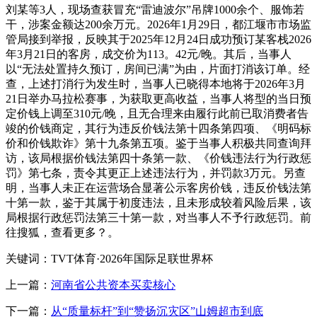
刘某等3人，现场查获冒充“雷迪波尔”吊牌1000余个、服饰若
干，涉案金额达200余万元。2026年1月29日，都江堰市市场监
管局接到举报，反映其于2025年12月24日成功预订某客栈2026
年3月21日的客房，成交价为113。42元/晚。其后，当事人
以“无法处置持久预订，房间已满”为由，片面打消该订单。经
查，上述打消行为发生时，当事人已晓得本地将于2026年3月
21日举办马拉松赛事，为获取更高收益，当事人将型的当日预
定价钱上调至310元/晚，且无合理来由履行此前已取消费者告
竣的价钱商定，其行为违反价钱法第十四条第四项、《明码标
价和价钱欺诈》第十九条第五项。鉴于当事人积极共同查询拜
访，该局根据价钱法第四十条第一款、《价钱违法行为行政惩
罚》第七条，责令其更正上述违法行为，并罚款3万元。另查
明，当事人未正在运营场合显著公示客房价钱，违反价钱法第
十第一款，鉴于其属于初度违法，且未形成较着风险后果，该
局根据行政惩罚法第三十第一款，对当事人不予行政惩罚。前
往搜狐，查看更多？。
关键词：TVT体育·2026年国际足联世界杯
上一篇：
河南省公共资本买卖核心
下一篇：
从“质量标杆”到“赞扬沉灾区”山姆超市到底