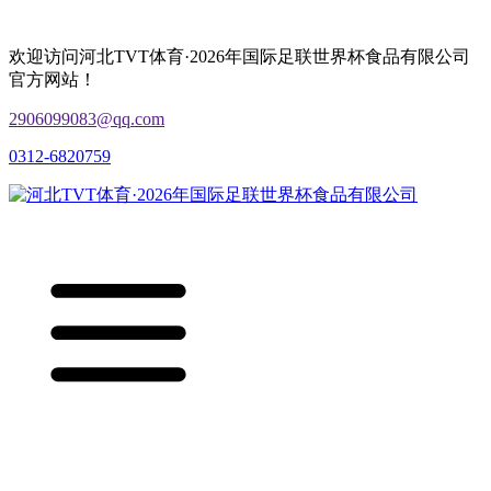
欢迎访问河北TVT体育·2026年国际足联世界杯食品有限公司
官方网站！
2906099083@qq.com
0312-6820759