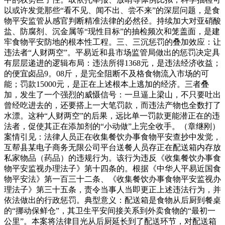
以或许发觉那些“看不见、闻不出、尝不来”的深层问题，是食
物平安监管从感官判断精准法律的必然径。持续加大对亚硝酸
盐、防腐剂、沉金属等“现性目标”的抽检频次和笼盖面，是建
牢食物平安防地的根本性工程。三、三沉惩罚的叠加效应：让
违法者“人财两空”。平易近和县市场监管局做出的惩罚决定具
有层层递进的逻辑布局：违法所得1368元，是违法经济收益；
的便宜卤品9。08斤，是完全阻断不及格食物流入市场的可
能；罚款15000元，是正在上述根本上逃加的经济。三者叠
加，发生了一个强烈的威慑信号：一旦逼上梁山，不只要吐出
曾经吃进去的，还要搭上一大笔罚款，而违法产物也全数打了
水漂。这种“人财两空”的后果，远比单一罚款更能潜正在的违
法者，促使其正在添加剂的“小动做”上完全收手。（章继刚）
案情引见：法律人员正在收集餐饮办事食物平安查抄中发觉，
互帮县某电子商务无限公司平台送餐人员存正在配送箱内存放
私家物品（药品）的违规行为。该行为违反《收集餐饮办事食
物平安监视办理法子》第十四条的。根据《中华人平易近国食
物平安法》第一百三十二条、《收集餐饮办事食物平安监视办
理法子》第三十五条，责令当事人当即更正上述违法行为，并
依法做出的行政惩罚。典型意义：配送箱是食物从后厨到餐桌
的“挪动保鲜仓”，其卫生平安间接关系到外卖食物的“最初一
公里”。本案将法律目光从后厨延长到了配送环节，对配送箱