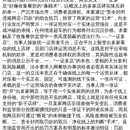
店”好像收集餐饮的“兼顾术”，以概况上的多家店肆实体后厨
的单一，严沉市场次序，消费者选择权。本案通过“责令封闭
违规网店+罚款”的组合惩罚，拆穿了商家的运营“幻术”，向全
行业发出严明警示：一张证照对应一个实体运营场合，这是不
成冲破的准绳，任何绕道超车的行为都将付出沉沉价格。本案
触及了收集餐饮监管中一类高度荫蔽的违法行为——“一证多
店”。当事人操纵统一运营者天分，正在平台上裂变出多家看
似的线上店肆，且部门店肆运营消息不实。这既是对平台审核
机制的欺诈，更是对消费者选择权的系统性，其风险性远超单
一的消息公示不全。一、“一证多店”的本色：变相的天分套利
取风险藏匿。法令要求入网餐饮办事供给者必需具有实体运营
门店，这一的立法本意正在于确保线上的每一个运营从体，都
对应着一个实正在、固定、可逃溯的线下实体。一张许可证，
承载的是一个运营场合的食物平安许诺。当事人用一张证
照“开”出多家网店，等于用一个实体厨房的信用，为多个线上
身份做。此中那些消息不实的网店，现实上就是没有任何实体
支持的“影子店肆”。一旦某家网店呈现食物平安变乱，消费者
和监管部分按图索骥找到的只是一张证下的阿谁实体店，而其
他网店则可通过“断尾”的体例敏捷下线，风险逃溯链被完全掐
断。二、责令封闭取罚款的双沉：净化线上的判断“手术”。县
市场监管局开出的惩罚方案具有明显的标本兼治特征：罚款