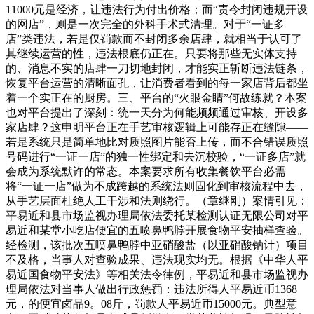
11000元是经济，让违法行为付出价格；而“责令封闭违规开设
的网店”，则是一次完全的外科手术式清理。对于“一证多
店”类违法，若是仅罚款而不封闭多余店肆，就相当于认可了
其继续运营的性，违法根底仍正在。只要将那些无实体支持
的、消息不实的店肆一刀切地封闭，才能实正斩断违法链条，
恢复平台运营的清晰面孔，让消费者看到的每一家店背后都坐
着一个实正在的厨房。三、平台的“火眼金睛”何故练就？本案
也对平台提出了深刻：统一天分为何能频频通过审核、开设多
家店肆？这申明平台正在手艺审核逻辑上可能存正在缝隙——
若是系统只是简单地比对质照图片能否上传，而不合错误质照
号码进行“一证一店”的独一性绑定和去沉校验，“一证多店”就
会成为系统默许的常态。本案要求所有收集餐饮平台必需
将“一证一店”做为不成跨越的系统法则固化到审核流程中去，
从手艺层面杜绝人工干涉和法则绕行。（章继刚）案情引见：
平易近和县市场监视办理局依法委托某检测认证无限公司对平
易近和某堂小吃店便宜的五喷鼻鸭脖开展食物平安抽样查验。
经检测，该批次五喷鼻鸭脖中亚硝酸盐（以亚硝酸钠计）项目
不及格，当事人对查验成果、违法现实均无。根据《中华人平
易近国食物平安法》等相关法令律例，平易近和县市场监视办
理局依法对当事人做出行政惩罚：违法所得人平易近币1368
元，的便宜卤品9。08斤，罚款人平易近币15000元。典型意