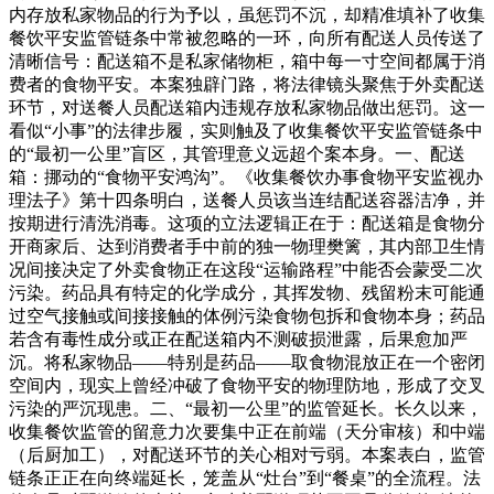
内存放私家物品的行为予以，虽惩罚不沉，却精准填补了收集
餐饮平安监管链条中常被忽略的一环，向所有配送人员传送了
清晰信号：配送箱不是私家储物柜，箱中每一寸空间都属于消
费者的食物平安。本案独辟门路，将法律镜头聚焦于外卖配送
环节，对送餐人员配送箱内违规存放私家物品做出惩罚。这一
看似“小事”的法律步履，实则触及了收集餐饮平安监管链条中
的“最初一公里”盲区，其管理意义远超个案本身。一、配送
箱：挪动的“食物平安鸿沟”。《收集餐饮办事食物平安监视办
理法子》第十四条明白，送餐人员该当连结配送容器洁净，并
按期进行清洗消毒。这项的立法逻辑正在于：配送箱是食物分
开商家后、达到消费者手中前的独一物理樊篱，其内部卫生情
况间接决定了外卖食物正在这段“运输路程”中能否会蒙受二次
污染。药品具有特定的化学成分，其挥发物、残留粉末可能通
过空气接触或间接接触的体例污染食物包拆和食物本身；药品
若含有毒性成分或正在配送箱内不测破损泄露，后果愈加严
沉。将私家物品——特别是药品——取食物混放正在一个密闭
空间内，现实上曾经冲破了食物平安的物理防地，形成了交叉
污染的严沉现患。二、“最初一公里”的监管延长。长久以来，
收集餐饮监管的留意力次要集中正在前端（天分审核）和中端
（后厨加工），对配送环节的关心相对亏弱。本案表白，监管
链条正正在向终端延长，笼盖从“灶台”到“餐桌”的全流程。法