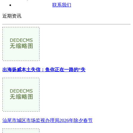
联系我们
近期资讯
出海扬威本土失信：鱼你正在一路的“失
汕尾市城区市场监视办理局2026年除夕春节