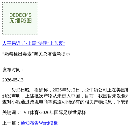
人平易近“心上事”法院“上苦衷”
“奶粉检出毒素”海关总署告急提示
发布时间：
2026-05-13
5月3日晚，提醒称，2026年5月2日，a2牛奶公司正在美国市场志
颁发声明，上述批次产物从未进入中国，目前，我国暂未发觉
查对小我通过跨境电商等渠道可能保有的相关产物消息，平安
关键词：TVT体育·2026年国际足联世界杯
上一篇：
通知布告Word模板