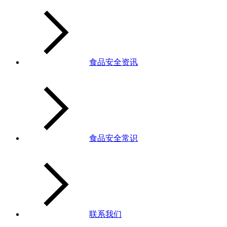
食品安全资讯
食品安全常识
联系我们