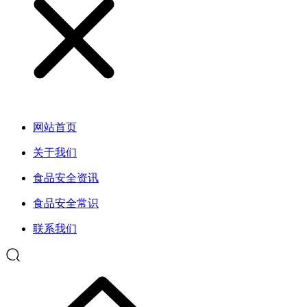
网站首页
关于我们
食品安全资讯
食品安全常识
联系我们