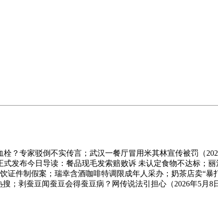
专家驳倒不实传言；武汉一餐厅冒用米其林宣传被罚（2026
式发布今日导读：餐品现毛发索赔败诉 未认定食物不达标；丽江
餐饮证件制假案；瑞幸含酒咖啡特调限成年人采办；奶茶店卖“暴打渣
搜；剥蚕豆闻蚕豆会得蚕豆病？网传说法引担心（2026年5月8