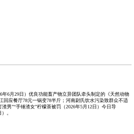
年6月29日）优良功能畜产物立异团队牵头制定的《天然动物
回应餐厅78元一锅变78半斤；河南尉氏饮水污染致群众不适
男”“手锤渣女”柠檬茶被罚（2026年5月12日）今日导
日）。