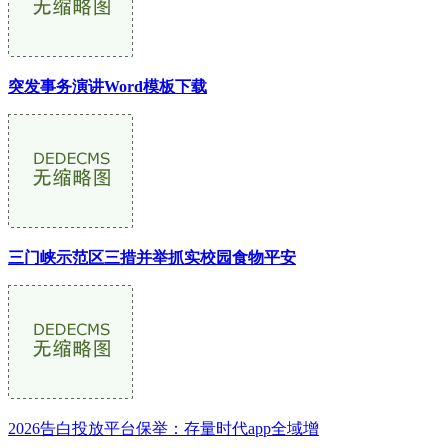
突发事务演讲Word模板下载
三门峡示范区三措并举抓实校园食物平安
2026告白投放平台保举：存量时代app全域增