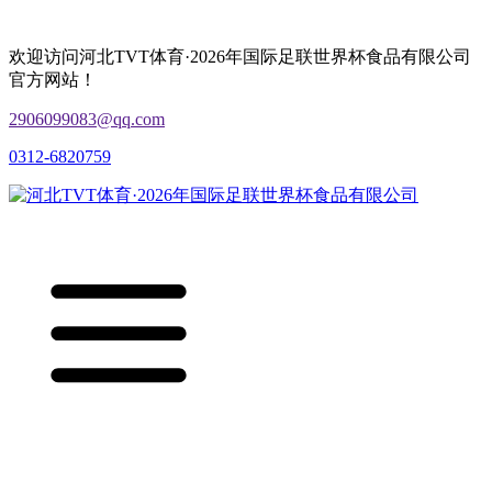
欢迎访问河北TVT体育·2026年国际足联世界杯食品有限公司
官方网站！
2906099083@qq.com
0312-6820759