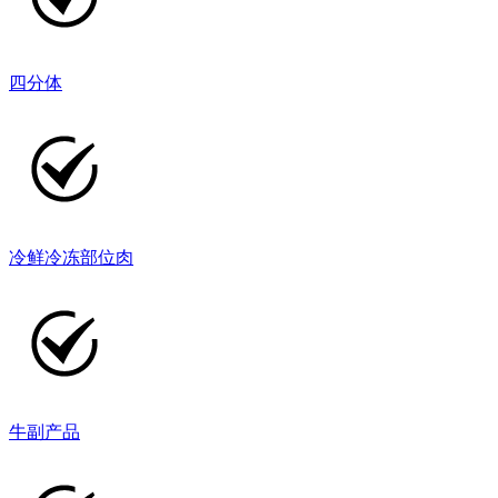
四分体
冷鲜冷冻部位肉
牛副产品