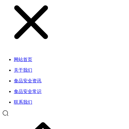
网站首页
关于我们
食品安全资讯
食品安全常识
联系我们