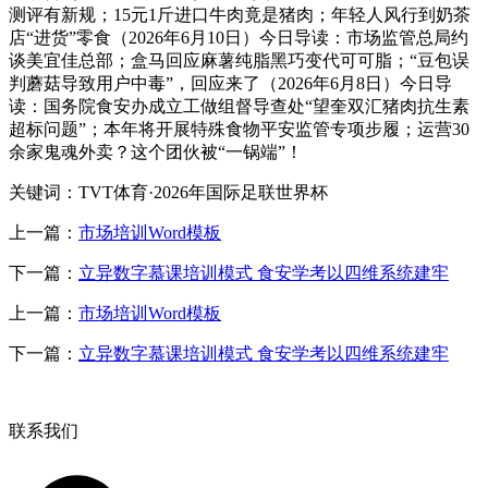
测评有新规；15元1斤进口牛肉竟是猪肉；年轻人风行到奶茶
店“进货”零食（2026年6月10日）今日导读：市场监管总局约
谈美宜佳总部；盒马回应麻薯纯脂黑巧变代可可脂；“豆包误
判蘑菇导致用户中毒”，回应来了（2026年6月8日）今日导
读：国务院食安办成立工做组督导查处“望奎双汇猪肉抗生素
超标问题”；本年将开展特殊食物平安监管专项步履；运营30
余家鬼魂外卖？这个团伙被“一锅端”！
关键词：TVT体育·2026年国际足联世界杯
上一篇：
市场培训Word模板
下一篇：
立异数字慕课培训模式 食安学考以四维系统建牢
上一篇：
市场培训Word模板
下一篇：
立异数字慕课培训模式 食安学考以四维系统建牢
联系我们