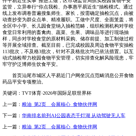
件平易近生实事”推进工做，区市场监管局抓实校园食物平安
监管，立异奉行“你点我检、办事惠平易近生”抽检模式。通过
线上发布调卷普遍搜集师生、家长，按需确定抽检沉点，由被
动查抄变为群众点单、精准履职。工做中尺度、全面笼盖，将
全区中小学、长儿园食堂纳入抽检范畴，组织检测机构对学校
食堂日常利用的畜禽肉、蔬菜、生果、调味品等进行现场抽
样，同步对学校食堂的原材料采购、储存前提、加工制做过程
等开展全域排查。截至目前，已完成校园及周边食物平安抽检
113批次，不及格3批次，针对不及格批次均已依法措置。以互
动式抽检帮力校园食物平安管理，切实排查化解风险现患，牢
牢守护泛博师生饮食平安。
首页汕尾市城区人平易近门户网坐沉点范畴消息公开食物
药品平安专项整治。
关键词：TVT体育·2026年国际足联世界杯
上一篇：
粮油_第2页__会展核心_食物伙伴网
下一篇：
华南排名前列AI公园表态千灯湖 从动驾驶无人车
上一篇：
粮油_第2页__会展核心_食物伙伴网