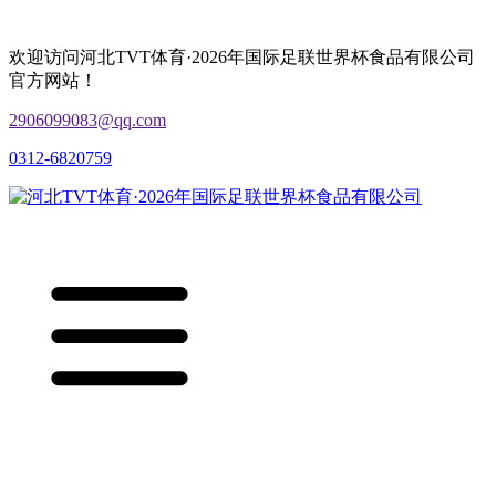
欢迎访问河北TVT体育·2026年国际足联世界杯食品有限公司
官方网站！
2906099083@qq.com
0312-6820759