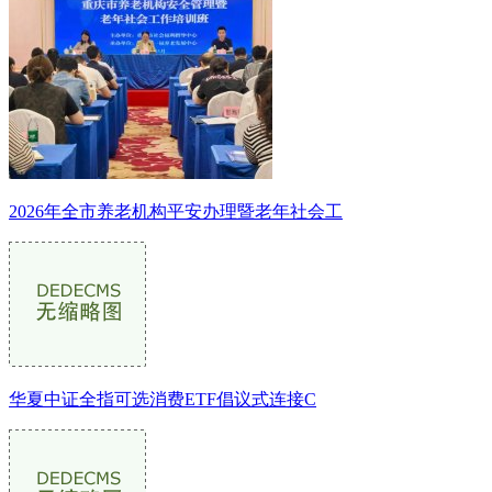
2026年全市养老机构平安办理暨老年社会工
华夏中证全指可选消费ETF倡议式连接C