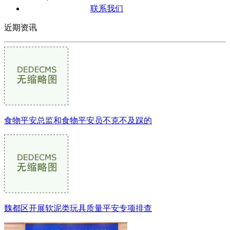
联系我们
近期资讯
食物平安总监和食物平安员不克不及踩的
魏都区开展软泥类玩具质量平安专项排查