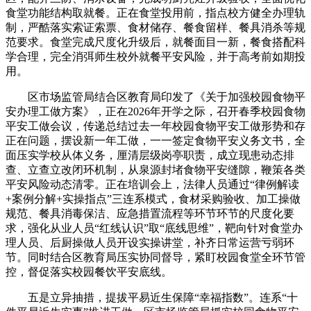
食堂功能结构取就餐。正在食堂投用前，指点校方健全办理轨
制，严酷落实索证索票、食材储存、餐食留样、餐具消杀等规
范要求。食堂完成尺度化升级后，就餐面目一新，餐食搭配科
学合理，完全消弭师生校外就餐平安风险，并于高考前如期投
用。
区市场监管局结合区教育局印发了《关于加强校园食物平
安办理工做方案》，正在2026年开学之际，召开春季校园食物
平安工做会议，传递总结过去一年校园食物平安工做形势和存
正在问题，摆设新一年工做，一一签定食物平安义务文书，全
面压实学校从体义务，厘清层级岗亭职责，成立现患动态排
查、立查立改闭环机制，从泉源封堵食物平安缝隙，鞭策各类
平安风险动态清零。正在培训会上，法律人员通过“律例解读
+案例分解+实操指点”三连系模式，食材采购验收、加工操做
规范、餐具消毒保洁、应急措置流程等环节环节的尺度化要
求，强化从业人员“红线认识”取“底线思维”，靶向针对食堂办
理人员、后厨操做人员开设实操讲堂，补齐日常运营亏弱环
节。同时结合区教育局压实协同督导，紧盯校园食堂全环节管
控，督促落实校园餐饮平安底线。
五是立异抽措，提拔平易近生保障“幸福指数”。连系“十