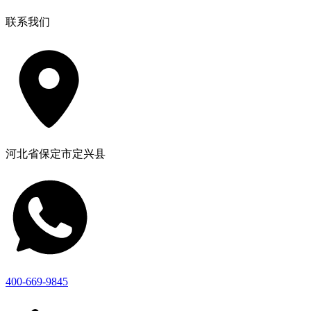
联系我们
河北省保定市定兴县
400-669-9845