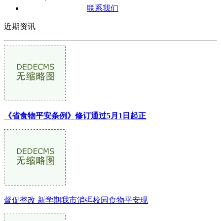
联系我们
近期资讯
《省食物平安条例》修订通过5月1日起正
督促整改 新学期我市消弭校园食物平安现