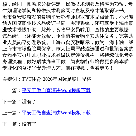
核，经同一阅卷取分析评定，操做技术测验及格率为73%，考
生须理论学问和操做技术测验同时查核及格才能取得证书。上
海市食安联核发的食物平安办理师职业技术品级证书，不只被
纳入国度职业技术品级证书同一办理系统，还可享受上海市职
业技术提拔补助。此外，食物平安员聘用、查核的主要根据，
该品级证书还能无效帮力企业落实食物平安从体义务，完美从
业人员岗亭办理系统。上海市食安联暗示，做为上海市独一经
上海市市场监管局保举、市人社局严酷遴选通过和批预备案的
食物平安办理师职业技术品级认定评价机构，将持续优化考务
办理流程，做好后续办事工做，为食物行业培育更多高本质、
专业化的食物平安办理人才。前往搜狐，查看更多！
关键词：TVT体育·2026年国际足联世界杯
上一篇：
平安工做自查演讲Word模板下载
下一篇：没有了
上一篇：
平安工做自查演讲Word模板下载
下一篇：没有了