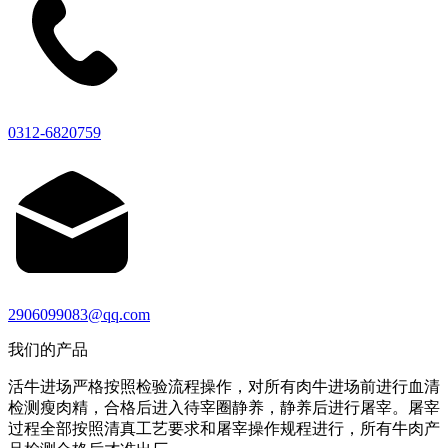
0312-6820759
2906099083@qq.com
我们的产品
活牛进场严格按照检验流程操作，对所有肉牛进场前进行血清
检测瘦肉精，合格后进入待宰圈静养，静养后进行屠宰。屠宰
过程全部按照清真工艺要求和屠宰操作规程进行，所有牛肉产