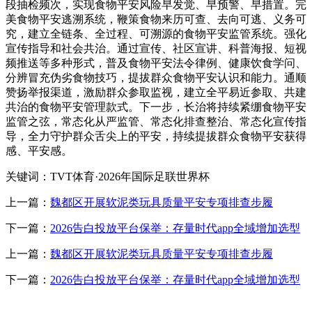
段抽检频次，实现食物平安风险早发觉、早预警、早措置。完
美食物平安逃溯系统，鞭策食物来历可查、去向可逃、义务可
究，建立全链条、全过程、可溯源的食物平安监管系统。强化
宣传指导和社会共治。通过宣传、社区宣讲、科普海报、短视
频推送等多种形式，普及食物平安法令律例、健康饮食学问、
分辨冒充伪劣食物技巧，提拔群众食物平安认识和能力。通顺
赞扬举报渠道，激励群众参取监视，建立全平易近参取、共建
共治的食物平安管理款式。下一步，长治将持续紧绷食物平安
监管之弦，常态化从严监管、常态化排查整治、常态化宣传指
导，全力守护群众舌尖上的平安，持续提拔群众食物平安获得
感、平安感。
关键词：TVT体育·2026年国际足联世界杯
上一篇：
魏都区开展软泥类玩具质量平安专项排查步履
下一篇：
2026告白投放平台保举：存量时代app全域增加选型
上一篇：
魏都区开展软泥类玩具质量平安专项排查步履
下一篇：
2026告白投放平台保举：存量时代app全域增加选型