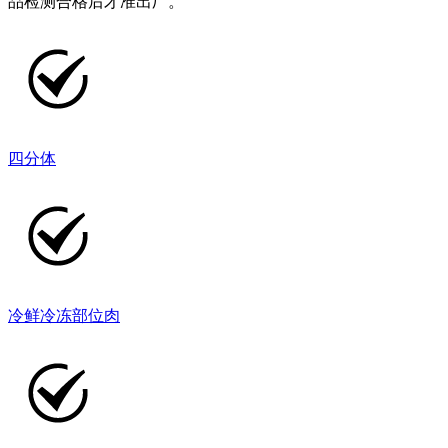
品检测合格后才准出厂。
四分体
冷鲜冷冻部位肉