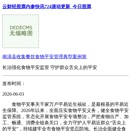
云财经股票内参快讯724滚动更新_今日股票
南漳县收集餐饮食物平安管理典型案例第
长治强化食物平安监管 守护群众舌尖上的平安
发布时间：
2026-06-03
食物平安事关千家万户平易近生福祉，是最根基的平易近
生保障。2026年以来，全面压实食物平安义务，健全食物平安
监管系统，常态化开展食物平安专项整治，严把食物出产、加
工、畅通、消费全链条关口，全力守护人平易近群众“舌尖上
的平安”，持续建牢全市食物平安坚忍防地。长治全面健全食