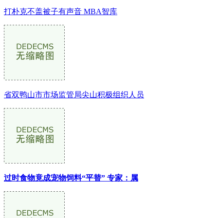
打朴克不盖被子有声音 MBA智库
省双鸭山市市场监管局尖山积极组织人员
过时食物竟成宠物饲料“平替” 专家：属