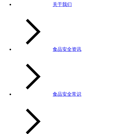
关于我们
食品安全资讯
食品安全常识