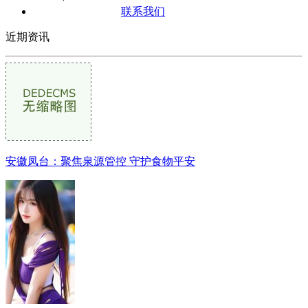
联系我们
近期资讯
安徽凤台：聚焦泉源管控 守护食物平安