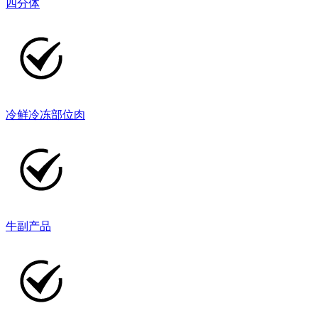
四分体
冷鲜冷冻部位肉
牛副产品