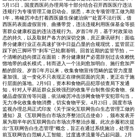
5月15日，国度西医药办理局等十部分结合召开西医医疗违法
违规行为专项管理工做启动会。据悉，本次专项管理工做为期
1年，将峻厉冲击打着西医摄生保健治病“”处置不法行医，借
西医药表面虚假宣传、曲播带货，违法违规利用医保基金等损
害群众健康权益的违法违规行为。岁首年月，基于对政策动
态的持久，以及取财产各方的深切交换，庶正康讯研判：面临
养分健康行业正在高速扩张中日益凸显的合规现忧，监管层正
踩下的三脚环节“刹车”已轮廓渐明。回首近期的监管节拍，一
个清晰的趋向摆正在面前：养分健康财产必需辞别过去依赖恍
惚地带的成长模式，转而进入一个法则愈加明白、施行愈加严
酷的阶段。岁首年月以来，收集食物宣传范畴的监管力度显
著加强。这一变化不只表现正在律例层面的完美，更正在于施
行层面的落地。2月9日，资本和食物药品犯罪侦查局下发通
知，针对人平易近群众反映强烈的收集平台制售假劣食物、保
健品虚假宣传等问题，依法峻厉冲击涉网食物平安犯罪勾当，
无力净化收集食物消费，切实食物平安。4月23日，国度市场
监视办理总局正式印发《关于深化互联网告白生态管理工做的
通知》及《互联网告白市场次序整治沉点使命》，颁布发表开
展为期半年的互联网告白市场次序整治步履。此次步履初次提
出“互联网告白生态管理”概念，旨正在通过系统施治，处理当
前互联网告白范畴人工智能、过度逃求流量等凸起问题。2月