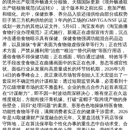
的境外出产取境外畅通天分核验。天猫国际更新《境外畅通取
出产链核验规范(试运转)》。这个版本和之前比拟，愈加严酷
和细化。此中，保健炊事、养分品入驻还须供给由部分或权势
巨子第三方机构供给的近 3 年内的工场的GMP/TGA/NSF 认证
或划一效力的其他认证文件。5月6日，淘宝发布的《淘宝曲播
食物行业办理规范》正式施行。新规正在虚假宣传方面，沉点
冲击通俗食物暗示具有保健、保健食物强调功能混合药品边
界，以及操纵“专家”表面为食物做虚假保举等行为；正在性话
术方面，严禁从播利用“治愈”“根治”“替代药物”等医疗用语，
通俗食物不得保健功能；正在感面，明白通过滤镜、特效等手
艺手段改变食物正在曲播画面中的实正在色泽、形态等感官性
状。面临行业从发展向高质量成长的环节转机期，2026年5月
14日的春季峰会上，庶正康讯市场智库创始人王大宏提出了一
套应对不确定性的计谋框架：透过短期监管风暴，必需看到十
万亿级增量市场的宏不雅盈利。企业的焦点合作力起首表现正
在“计谋耐力”，即不因一时波动而深耕决心，唯有坐正在久远
维度规划，方能衔接汗青机缘。打破“蓝帽子”取跨境产物的身
份壁垒，回归“处理问题”的素质。形形色色地操纵特医食物、
功能性食物等手段，满脚消费者实正在的健康干涉需求。2026
年是AI取健康财产深度融合的元年。又要盘活线下药店等保
守阵地，正在算法保举取个性化办事的重生态中自动求变。合
规是底线，科技是冲破内卷的上限。跟着认知，营销话术失