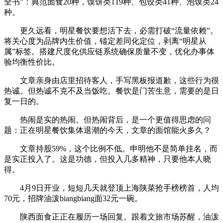
全书”：典范面食20种，馍饼类119种、包饺类41种、泡馍类24
种。
更久远看，明星餐饮要想活下去，必需打破“流量依赖”。
将关心度为品牌内生价值，锚定差同化定位，剥离“明星从
属”标签。搭建尺度化供应链系统确保质量不变，优化办事体
验均衡性价比。
文章亲身由店里招待客人，手写黑板报道歉，这些行为很
热诚。但热诚不克不及当饭吃。餐饮是门苦生意，需要的是日
复一日的。
热闹是实的热闹。但热闹背后，是一个更值得思虑的问
题：正在明星餐饮集体退潮的今天，文章的面馆能火多久？
文章持股59%，这个比例不低。申明他不是简单挂名，而
是实正投入了。这是功德，但投入几多精神，只要他本人晓
得。
4月9日开业，短短几天就登顶上海陕菜抢手榜榜首，人均
70元，招牌油泼biangbiang面32元一碗。
陕西面食正正在履历一场回复。跟着文旅市场苏醒，油泼