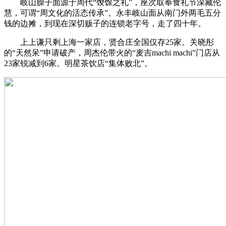
岐山臊子面源于周代“馂馀之礼”，座次取奉食礼节深藏伦
慧，可谓“周文化的活态传承”。永丰岐山面从南门外两毛五分
钱的边摊，到现在深切贩子的连锁老字号，走了四十年。
上上谦只剩上海一家店，贤合庄全国仅存25家。关晓彤
的“天然呆”申请破产，周杰伦带火的“麦吉machi machi”门店从
23家锐减到6家。明星茶饮店“集体败北”。