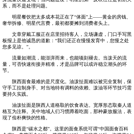
系，而不是处理问题。
明星餐饮把太多成本花正在了“体面”上——黄金的房钱、
奢华拆修、明星代言费，最初都要摊到消费者头上。
文章穿戴工服正在店里招待客人，立场谦虚，门口手写黑
板报上是他诚恳的道歉：“我们还正在慢慢发育中，怠慢之处
您多见谅。”。
流量如潮流，能澎湃而来，也能顷刻褪去。当泼天的流
量，可否快速衔接并精准，才是品牌可以或许稳立潮头的环
节。
陕西面食最难的是尺度化。油泼扯面难以被完全复制，保
守手工拉制身手、对当地特有调料的依赖、泼油等环节技巧需
要持久实践。
油泼扯面是陕西人道格取的饮食表达。宽厚形态取秦人道
格互为注释。关中地域人们习惯蹲着吃面，那种豪放服法，表
现了俭朴爽快的性格。
陕西是“碳水之都”。这里的面食系统可谓“中国面食百科