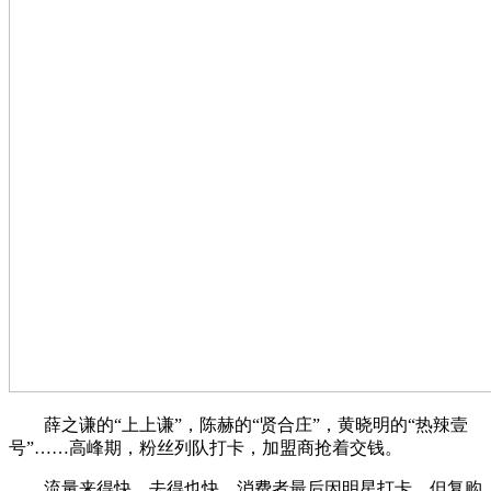
薛之谦的“上上谦”，陈赫的“贤合庄”，黄晓明的“热辣壹
号”……高峰期，粉丝列队打卡，加盟商抢着交钱。
流量来得快，去得也快。消费者最后因明星打卡，但复购