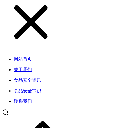
网站首页
关于我们
食品安全资讯
食品安全常识
联系我们