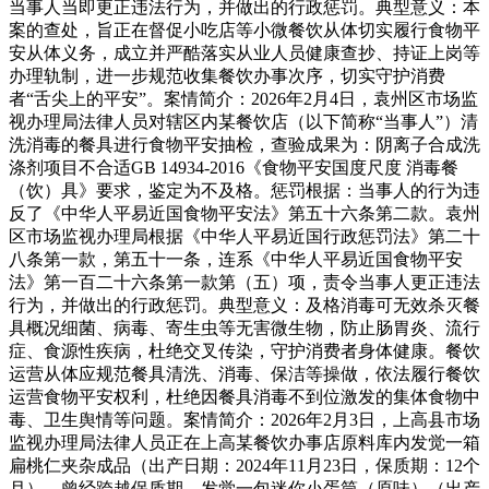
当事人当即更正违法行为，并做出的行政惩罚。典型意义：本
案的查处，旨正在督促小吃店等小微餐饮从体切实履行食物平
安从体义务，成立并严酷落实从业人员健康查抄、持证上岗等
办理轨制，进一步规范收集餐饮办事次序，切实守护消费
者“舌尖上的平安”。案情简介：2026年2月4日，袁州区市场监
视办理局法律人员对辖区内某餐饮店（以下简称“当事人”）清
洗消毒的餐具进行食物平安抽检，查验成果为：阴离子合成洗
涤剂项目不合适GB 14934-2016《食物平安国度尺度 消毒餐
（饮）具》要求，鉴定为不及格。惩罚根据：当事人的行为违
反了《中华人平易近国食物平安法》第五十六条第二款。袁州
区市场监视办理局根据《中华人平易近国行政惩罚法》第二十
八条第一款，第五十一条，连系《中华人平易近国食物平安
法》第一百二十六条第一款第（五）项，责令当事人更正违法
行为，并做出的行政惩罚。典型意义：及格消毒可无效杀灭餐
具概况细菌、病毒、寄生虫等无害微生物，防止肠胃炎、流行
症、食源性疾病，杜绝交叉传染，守护消费者身体健康。餐饮
运营从体应规范餐具清洗、消毒、保洁等操做，依法履行餐饮
运营食物平安权利，杜绝因餐具消毒不到位激发的集体食物中
毒、卫生舆情等问题。案情简介：2026年2月3日，上高县市场
监视办理局法律人员正在上高某餐饮办事店原料库内发觉一箱
扁桃仁夹杂成品（出产日期：2024年11月23日，保质期：12个
月），曾经跨越保质期。发觉一包迷你小蛋筒（原味）（出产